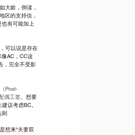
比如大龄，倒读，
地区的支持信，
是也有可能加上
中，可以说是存在
像AC，CC这
公告，完全不受影
（Post-
办理配偶工签
。想要
建议考虑BC。
法则
是想来“夫妻双