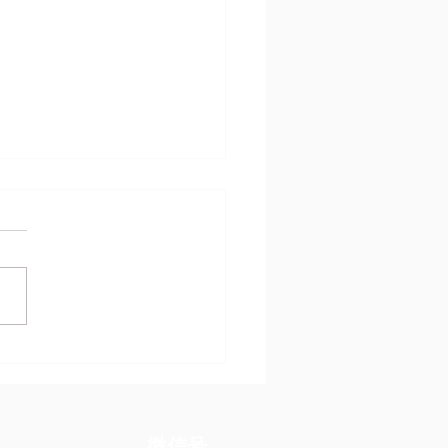
大境内旅签转工签终止！
生效
​微信号