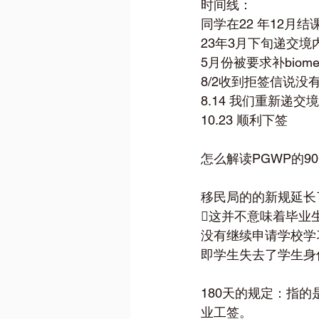
时间线：
同学在22 年12月结
23年3月下旬递交境
5月份被要求补biomet
8/2收到拒签信说没有收到
8.14 我们重新递交境
10.23 顺利下签
怎么解读PGWP的90
移民局的的新规延长
这并不意味着毕业
没有继续申请学校学
即学生失去了学生身份
180天的规定：指
业工签。